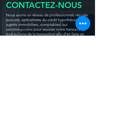
CONTACTEZ-NOUS
Nous avons un réseau de professionnels réputés
(avocats, spécialistes du crédit hypothécaire,
agents immobiliers, comptables) qui
seront
pour assister notre transaction
disponible
tout au long de la transaction afin d'en faire un
solide gagnant-gagnant !
RÉSERVEZ UN APPEL
VIRTUEL AUJOURD'HUI.
Veuillez soumettre vos réponses aux questions
ci-dessous pour planifier un appel avec notre
équipe. Rappelez-vous, vous ne savez pas ce
que vous ne savez pas !
APPLY AND BOOK A CALL
For other enquiries, please fill in the form below:
Prénom
Nom de famille